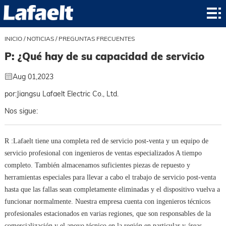
Inicio
producto
INICIO
/
NOTICIAS
/
PREGUNTAS FRECUENTES
P: ¿Qué hay de su capacidad de servicio
aplicación
Aug 01,2023
noticias
por:Jiangsu Lafaelt Electric Co., Ltd.
sobre
Nos sigue:
Contacto
R :Lafaelt tiene una completa red de servicio post-venta y un equipo de
contacto
servicio profesional con ingenieros de ventas especializados A tiempo
completo. También almacenamos suficientes piezas de repuesto y
herramientas especiales para llevar a cabo el trabajo de servicio post-venta
hasta que las fallas sean completamente eliminadas y el dispositivo vuelva a
funcionar normalmente. Nuestra empresa cuenta con ingenieros técnicos
profesionales estacionados en varias regiones, que son responsables de la
comercialización y el apoyo técnico en la región en particular y áreas