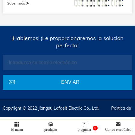
Saber más
¡Hablemos! ¡Le proporcionaremos la solución
perfecta!
Copyright © 2022 Jiangsu Lafaelt Electric Co., Ltd.
Política de
privacidad
Alimentado por
Bontop
0
El menú
producto
preguntar
Correo electrónico