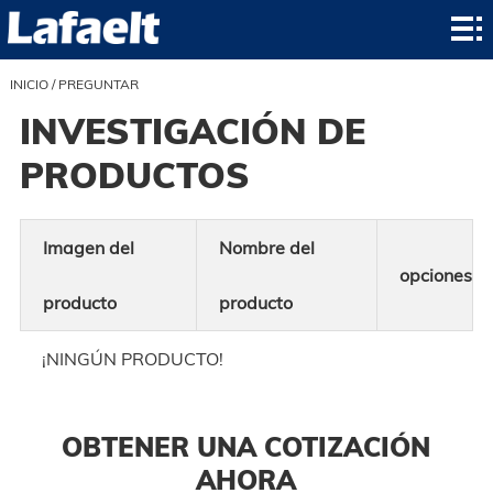
Inicio
producto
INICIO
/
PREGUNTAR
INVESTIGACIÓN DE
aplicación
PRODUCTOS
noticias
sobre
Imagen del
Nombre del
opciones
Contacto
producto
producto
contacto
¡NINGÚN PRODUCTO!
OBTENER UNA COTIZACIÓN
AHORA