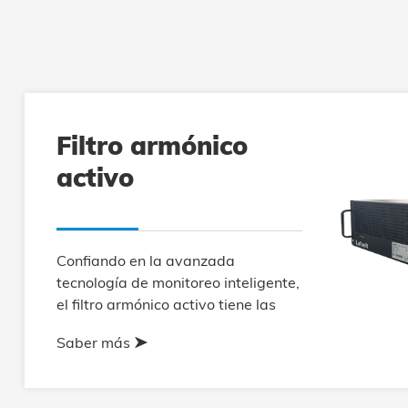
Filtro armónico
activo
Confiando en la avanzada
tecnología de monitoreo inteligente,
el filtro armónico activo tiene las
características de más rápido, más
Saber más
pequeño, de mayor rendimiento,
más simple y más rápida mejora de
la calidad de energía. El filtro