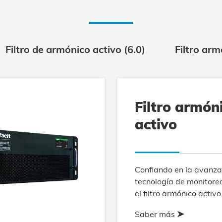
Filtro de armónico activo (6.0)
Filtro ar
Filtro armón
activo
Confiando en la avanz
tecnología de monitoreo
el filtro armónico activo
características de más
Saber más
pequeño, de mayor ren