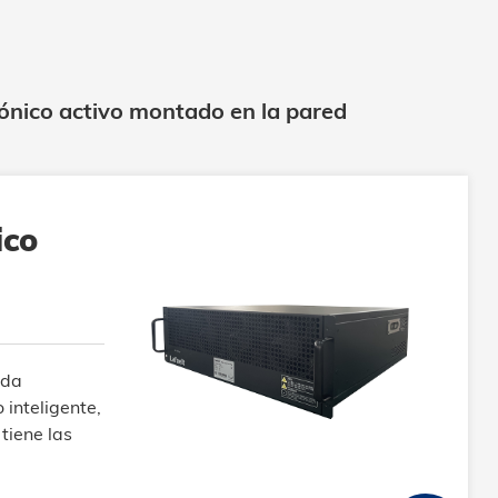
mónico activo montado en la pared
ico
ada
 inteligente,
 tiene las
 rápido, más
dimiento,