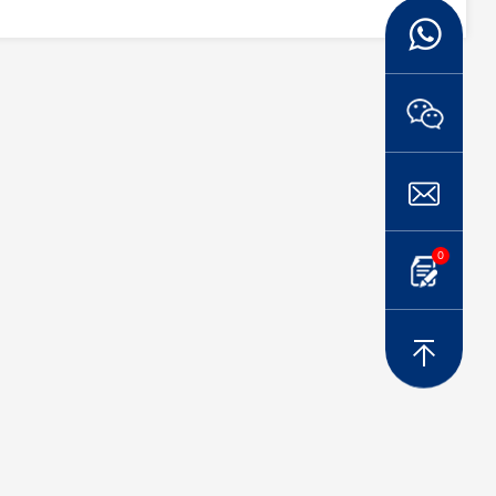
da mejora de
 filtro
n 6.0 es más
o.
0