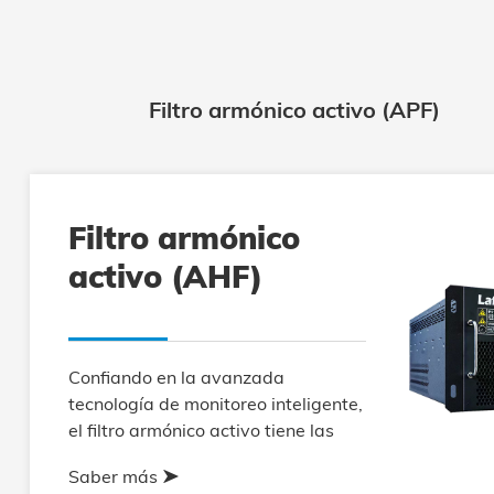
Filtro armónico activo (APF)
Filtro armónico
activo (AHF)
Confiando en la avanzada
tecnología de monitoreo inteligente,
el filtro armónico activo tiene las
características de más rápido, más
Saber más
pequeño, de mayor rendimiento,