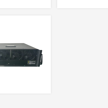
más simple y más rápi
la calidad de energía. El
armónico activo versió
eficiente y más pequeñ