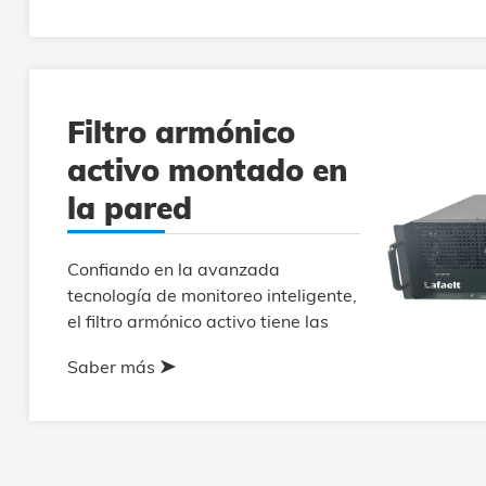
más simple y más rápida mejora de
la calidad de energía.
Filtro armónico
activo montado en
la pared
Confiando en la avanzada
tecnología de monitoreo inteligente,
el filtro armónico activo tiene las
características de más rápido, más
Saber más
pequeño, de mayor rendimiento,
más simple y más rápida mejora de
la calidad de energía. El filtro
armónico activo versión 6.0 es más
eficiente y más pequeño.